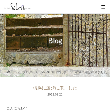
Blog
ブログ
ブログ
SoLeiL樋口の記事
横浜に遊びに来ました
横浜に遊びに来ました
2012.08.21
こんにちわ^^