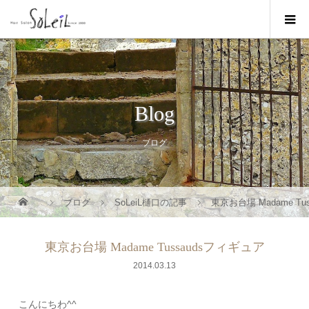
Blog
ブログ
ブログ
SoLeiL樋口の記事
東京お台場 Madame Tu
東京お台場 Madame Tussaudsフィギュア
2014.03.13
こんにちわ^^