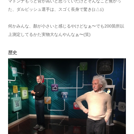
マドンナもっと背が高いと思っていたけどそんなこと無かっ
た、ダルビッシュ選手は、スゴく長身で驚き(≧△≦)
何かみんな、顏が小さいと感じるやけどなぁ〜でも200箇所以
上測定してるかた実物大なんやんなぁ〜(笑)
歴史