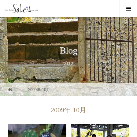
Blog
ブログ
2009年 10月
2009年 10月