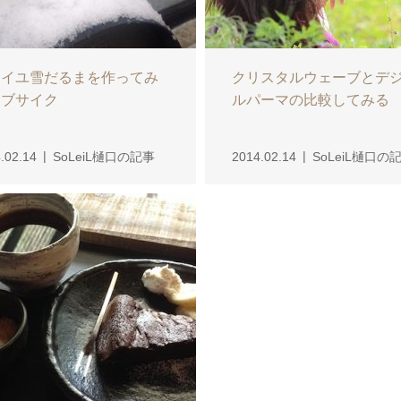
レイユ雪だるまを作ってみ
クリスタルウェーブとデ
らブサイク
ルパーマの比較してみる
.02.14
SoLeiL樋口の記事
2014.02.14
SoLeiL樋口の