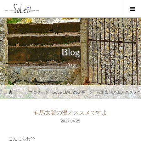
Blog
ブログ
ブログ
SoLeiL樋口の記事
有馬太閤の湯オススメ
有馬太閤の湯オススメですよ
2017.04.25
こんにちわ^^