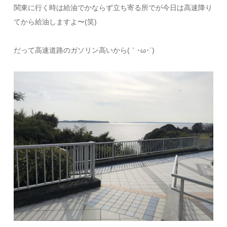
関東に行く時は給油でかならず立ち寄る所でが今日は高速降り
てから給油しますよ〜(笑)
だって高速道路のガソリン高いから(｀･ω･´)