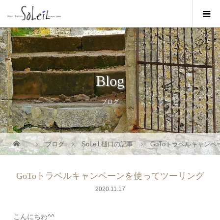
Blog
ブログ
ブログ
SoLeiL樋口の記事
GoToトラベルキャン
GoToトラベルキャンペーンを使ってツーリング
2020.11.17
こんにちわ^^