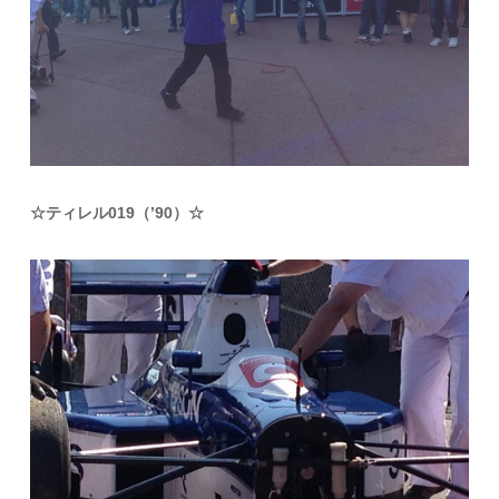
☆ティレル019（’90）☆