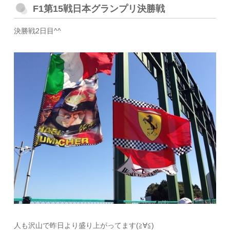
F1第15戦日本グランプリ決勝戦
決勝戦2日目^^
人も沢山で昨日より盛り上がってます(≧∀≦)