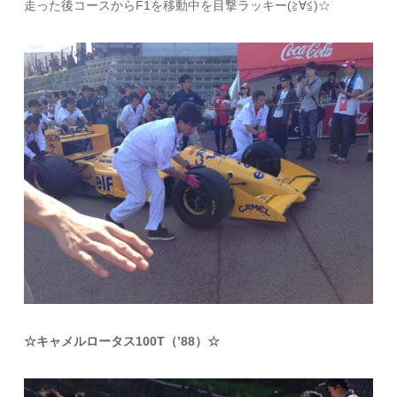
走った後コースからF1を移動中を目撃ラッキー(≧∀≦)☆
☆キャメルロータス100T（’88）☆