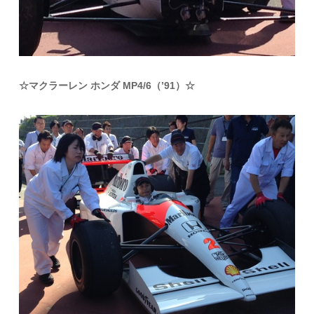
☆マクラーレン ホンダ MP4/6（’91）☆