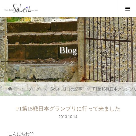
Blog
ブログ
ブログ
SoLeiL樋口の記事
F1第15戦日本グラン
F1第15戦日本グランプリに行って来ました
2013.10.14
こんにちわ^^