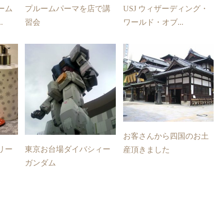
ーム
プルームパーマを店で講
USJ ウィザーディング・
.
習会
ワールド・オブ...
お客さんから四国のお土
リー
東京お台場ダイバシィー
産頂きました
ガンダム