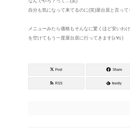
なんでやろ？って…(笑)
自分も気になって来てるのに(笑)屋台居と言って
メニューみたら価格もそんなに驚くほど安いわ
を空けてもう一度屋台居に行ってきます(≧∀≦)
Post
Share
RSS
feedly