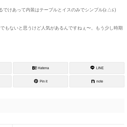
るでけあって内装はテーブルとイスのみでシンプル(≧△≦)
けでもないと思うけど人気があるんですねぇ〜。もう少し時期
Hatena
LINE
Pin it
note