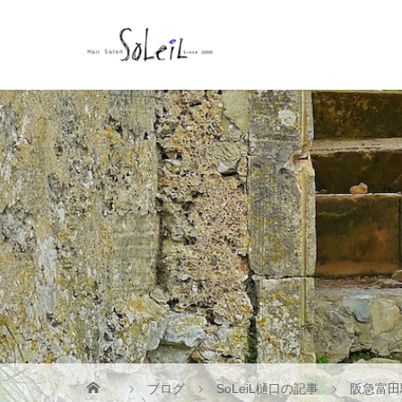
ブログ
SoLeiL樋口の記事
阪急富田