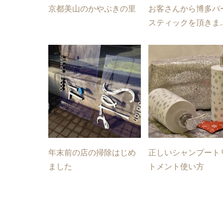
京都美山のかやぶきの里
お客さんから博多パ
スティックを頂きま..
年末前の店の掃除はじめ
正しいシャンプート
ました
トメント使い方