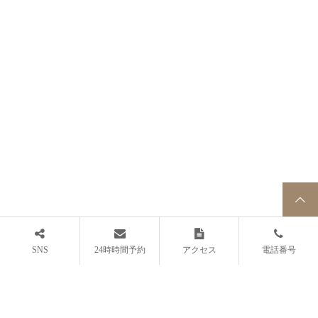
二十四節記に行ってきました
元祖鉄板焼き うえつきに行きま
した
2014.01.22
2014.01.17
ハチ北にスノボをしに行ってき
お正月は京都から始まります
ました
2014.01.06
2014.01.03